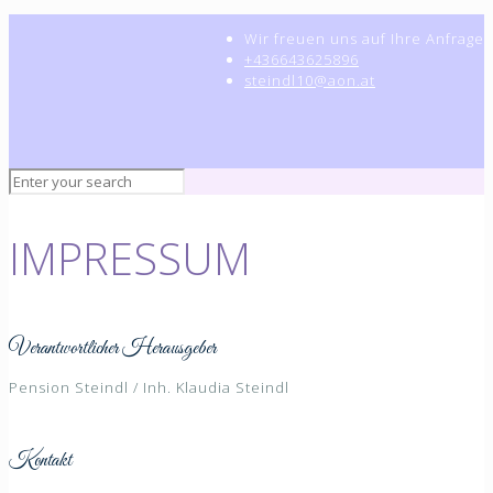
Wir freuen uns auf Ihre Anfrage
+436643625896
steindl10@aon.at
IMPRESSUM
Verantwortlicher Herausgeber
Pension Steindl / Inh. Klaudia Steindl
Kontakt