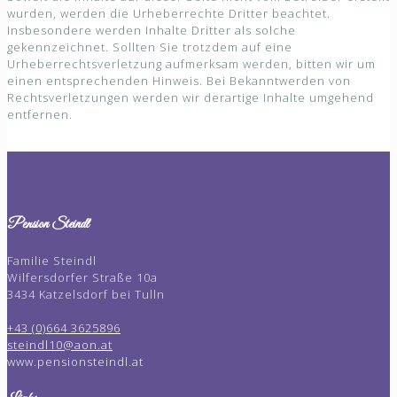
wurden, werden die Urheberrechte Dritter beachtet.
Insbesondere werden Inhalte Dritter als solche
gekennzeichnet. Sollten Sie trotzdem auf eine
Urheberrechtsverletzung aufmerksam werden, bitten wir um
einen entsprechenden Hinweis. Bei Bekanntwerden von
Rechtsverletzungen werden wir derartige Inhalte umgehend
entfernen.
Pension Steindl
Familie Steindl
Wilfersdorfer Straße 10a
3434 Katzelsdorf bei Tulln
+43 (0)664 3625896
steindl10@aon.at
www.pensionsteindl.at